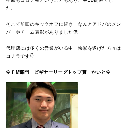
今回もコロナ禍ということもあり、WEB開催でし
た。
そこで前回のキックオフに続き、なんとアドバのメン
バーやチーム表彰がありました👏
代理店には多くの営業がいる中、快挙を遂げた方々は
コチラです👇
💎
ＦM部門 ビギナーリーグトップ賞 かいと
💎