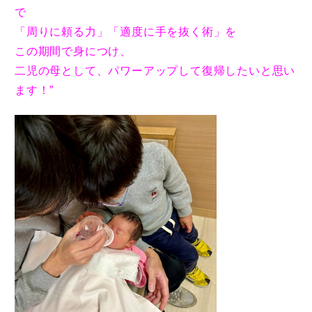
で
「周りに頼る力」「適度に手を抜く術」を
この期間で身につけ、
二児の母として、パワーアップして復帰したいと思い
ます！
”